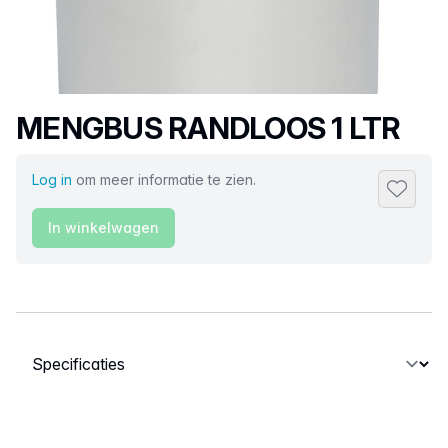
Productnaam
MENGBUS RANDLOOS 1 LTR
Log in
om meer informatie te zien.
Toevoeg
In winkelwagen
Selecteer een tabblad