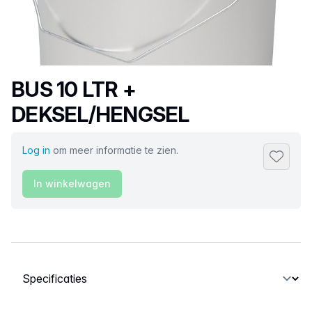
Productnaam
BUS 10 LTR +
DEKSEL/HENGSEL
Log in
om meer informatie te zien.
Toevoeg
In winkelwagen
Selecteer een tabblad