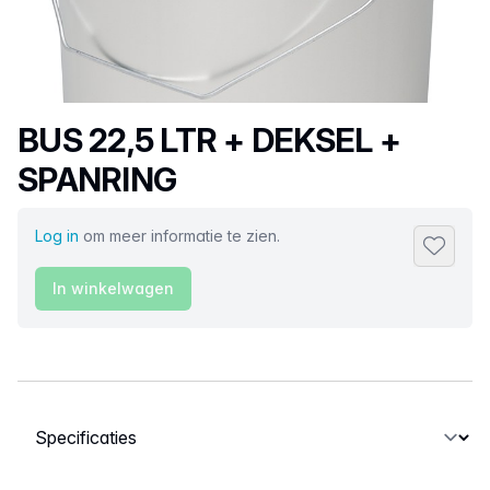
Productnaam
BUS 22,5 LTR + DEKSEL +
SPANRING
Log in
om meer informatie te zien.
Toevoeg
In winkelwagen
Selecteer een tabblad