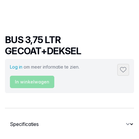
Productnaam
BUS 3,75 LTR
GECOAT+DEKSEL
Log in
om meer informatie te zien.
Toevoeg
In winkelwagen
Selecteer een tabblad