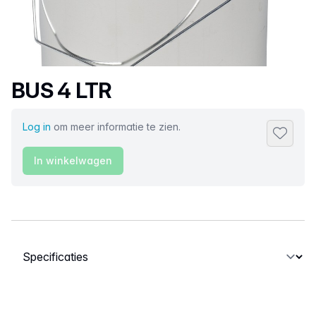
Productnaam
BUS 4 LTR
Log in
om meer informatie te zien.
Toevoeg
In winkelwagen
Selecteer een tabblad