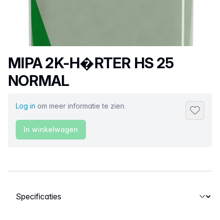
Productnaam
MIPA 2K-H�RTER HS 25
NORMAL
Log in
om meer informatie te zien.
Toevoeg
In winkelwagen
Selecteer een tabblad