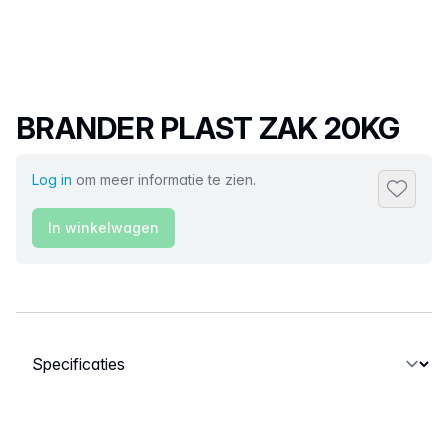
Productnaam
BRANDER PLAST ZAK 20KG
Log in
om meer informatie te zien.
Toevoeg
In winkelwagen
Selecteer een tabblad