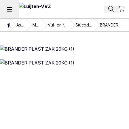
Beki
Zoek pr
Hoofdmenu openen
Thuis
Assortiment
Materialen
Vul- en reparatiemiddelen
Stucadoorsmaterialen
BRANDER PLAST ZAK 20KG