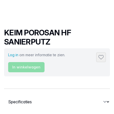
Productnaam
KEIM POROSAN HF
SANIERPUTZ
Log in
om meer informatie te zien.
Toevoeg
In winkelwagen
Selecteer een tabblad