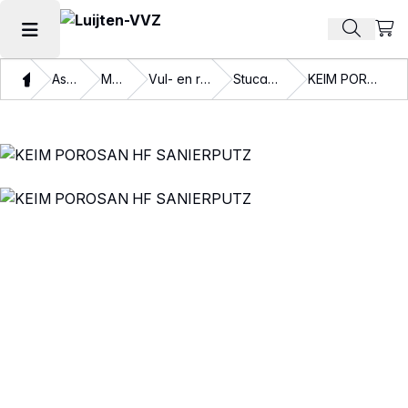
Beki
Zoek pr
Hoofdmenu openen
Thuis
Assortiment
Materialen
Vul- en reparatiemiddelen
Stucadoorsmaterialen
KEIM POROSAN HF SANIERPUTZ