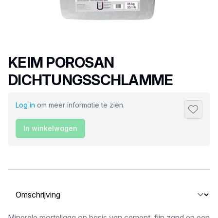
Productnaam
KEIM POROSAN
DICHTUNGSSCHLAMME
Log in
om meer informatie te zien.
Toevoeg
In winkelwagen
Selecteer een tabblad
Minerale mortellaag op basis van cement, fijn zand en een