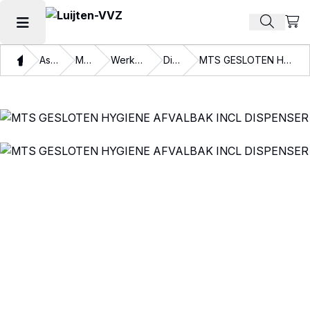
Beki
Zoek pr
Hoofdmenu openen
Thuis
Assortiment
Materialen
Werkplaatsinrichting
Dispensers
MTS GESLOTEN HYGIENE AFVALBAK INCL DISPENSER