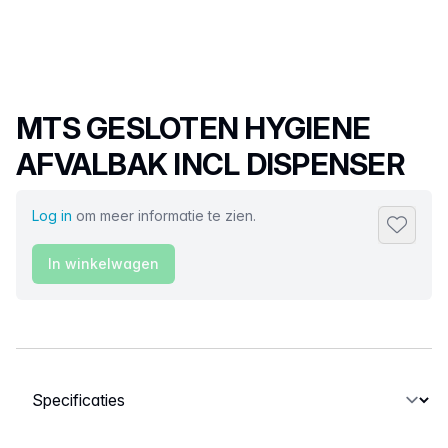
Productnaam
MTS GESLOTEN HYGIENE
AFVALBAK INCL DISPENSER
Log in
om meer informatie te zien.
Toevoeg
In winkelwagen
Selecteer een tabblad