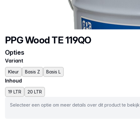
Productnaam
PPG Wood TE 119QO
Opties
Variant
Kleur
Basis Z
Basis L
Inhoud
19 LTR
20 LTR
Selecteer een optie om meer details over dit product te bekij