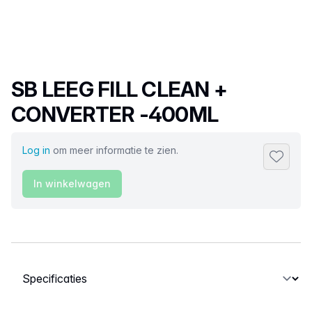
Productnaam
SB LEEG FILL CLEAN +
CONVERTER -400ML
Log in
om meer informatie te zien.
Toevoeg
In winkelwagen
Selecteer een tabblad