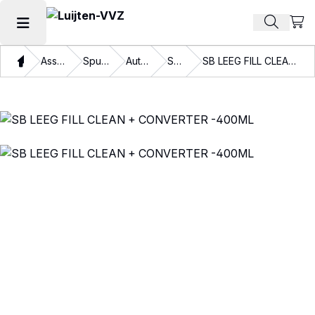
Beki
Zoek pr
Hoofdmenu openen
Thuis
Assortiment
Spuitbussen
Automotive
Specials
SB LEEG FILL CLEAN + CONVERTER -400ML