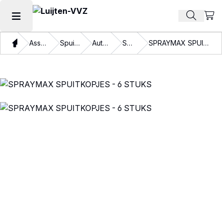
Beki
Zoek pr
Hoofdmenu openen
Thuis
Assortiment
Spuitbussen
Automotive
Specials
SPRAYMAX SPUITKOPJES - 6 STUKS