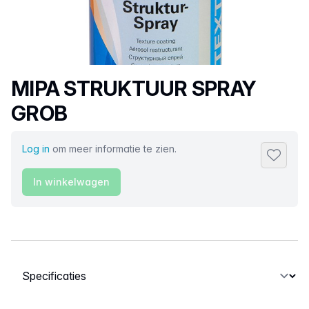
Productnaam
MIPA STRUKTUUR SPRAY
GROB
Log in
om meer informatie te zien.
Toevoeg
In winkelwagen
Selecteer een tabblad