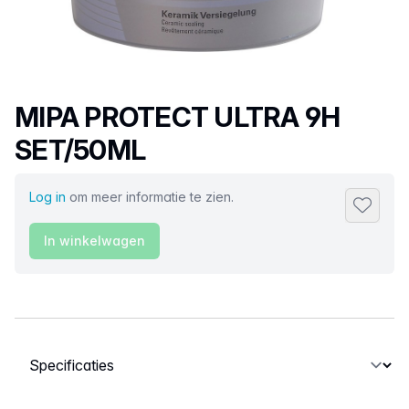
Productnaam
MIPA PROTECT ULTRA 9H
SET/50ML
Log in
om meer informatie te zien.
Toevoeg
In winkelwagen
Selecteer een tabblad