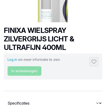
Productnaam
FINIXA WIELSPRAY
ZILVERGRIJS LICHT &
ULTRAFIJN 400ML
Log in
om meer informatie te zien.
Toevoeg
In winkelwagen
Selecteer een tabblad