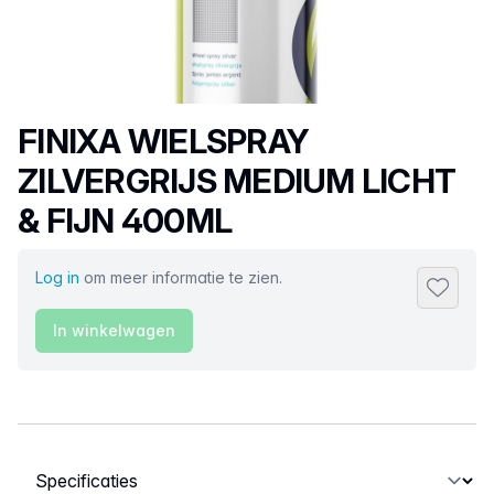
Productnaam
FINIXA WIELSPRAY
ZILVERGRIJS MEDIUM LICHT
& FIJN 400ML
Log in
om meer informatie te zien.
Toevoeg
In winkelwagen
Selecteer een tabblad