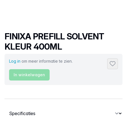
Productnaam
FINIXA PREFILL SOLVENT
KLEUR 400ML
Log in
om meer informatie te zien.
Toevoeg
In winkelwagen
Selecteer een tabblad