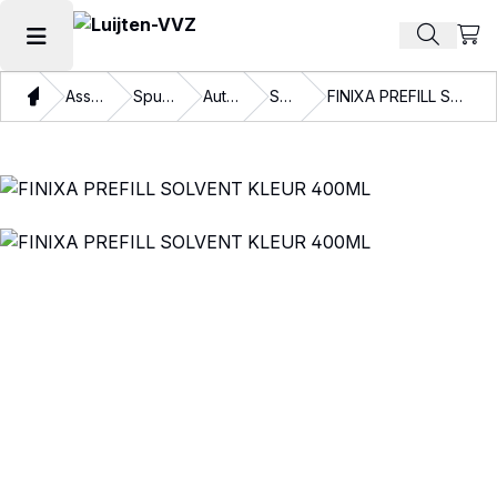
Beki
Zoek pr
Hoofdmenu openen
Thuis
Assortiment
Spuitbussen
Automotive
Specials
FINIXA PREFILL SOLVENT KLEUR 400ML