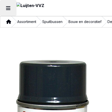
Hoofdmenu openen
Thuis
Assortiment
Spuitbussen
Bouw en decoratief
De