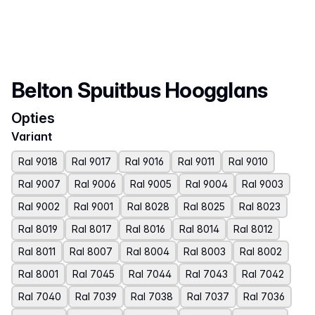
Productnaam
Belton Spuitbus Hoogglans
Opties
Variant
Ral 9018
Ral 9017
Ral 9016
Ral 9011
Ral 9010
Ral 9007
Ral 9006
Ral 9005
Ral 9004
Ral 9003
Ral 9002
Ral 9001
Ral 8028
Ral 8025
Ral 8023
Ral 8019
Ral 8017
Ral 8016
Ral 8014
Ral 8012
Ral 8011
Ral 8007
Ral 8004
Ral 8003
Ral 8002
Ral 8001
Ral 7045
Ral 7044
Ral 7043
Ral 7042
Ral 7040
Ral 7039
Ral 7038
Ral 7037
Ral 7036