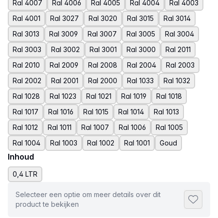
Ral 4007
Ral 4006
Ral 4005
Ral 4004
Ral 4003
Ral 4001
Ral 3027
Ral 3020
Ral 3015
Ral 3014
Ral 3013
Ral 3009
Ral 3007
Ral 3005
Ral 3004
Ral 3003
Ral 3002
Ral 3001
Ral 3000
Ral 2011
Ral 2010
Ral 2009
Ral 2008
Ral 2004
Ral 2003
Ral 2002
Ral 2001
Ral 2000
Ral 1033
Ral 1032
Ral 1028
Ral 1023
Ral 1021
Ral 1019
Ral 1018
Ral 1017
Ral 1016
Ral 1015
Ral 1014
Ral 1013
Ral 1012
Ral 1011
Ral 1007
Ral 1006
Ral 1005
Ral 1004
Ral 1003
Ral 1002
Ral 1001
Goud
Inhoud
0,4 LTR
Selecteer een optie om meer details over dit
Toevoeg
product te bekijken