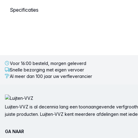
Selecteer een tabblad
Voor 16:00 besteld, morgen geleverd
Snelle bezorging met eigen vervoer
Al meer dan 100 jaar uw verfleverancier
Voettekst
Luijten-VVZ is al decennia lang een toonaangevende verfgrootha
juiste producten. Luijten-VVZ kent meerdere afdelingen met ieder 
GA NAAR