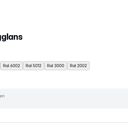
gglans
Ral 6002
Ral 5012
Ral 3000
Ral 2002
ken