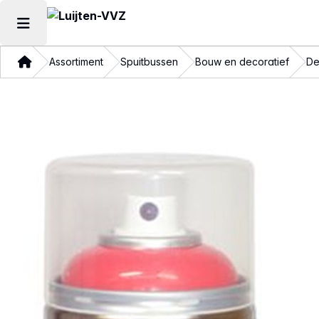
Hoofdmenu openen
Thuis
Assortiment
Spuitbussen
Bouw en decoratief
De