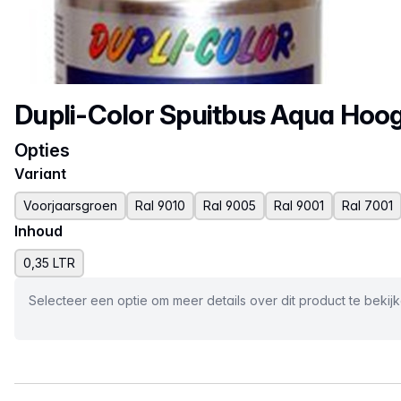
Productnaam
Dupli-Color Spuitbus Aqua Hoo
Opties
Variant
Voorjaarsgroen
Ral 9010
Ral 9005
Ral 9001
Ral 7001
Inhoud
0,35 LTR
Selecteer een optie om meer details over dit product te bekij