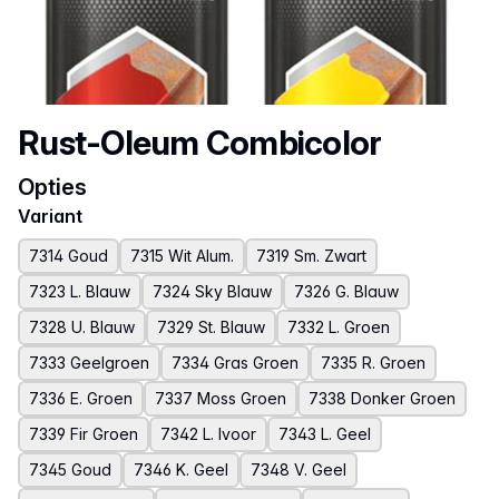
Productnaam
Rust-Oleum Combicolor
Opties
Variant
7314 Goud
7315 Wit Alum.
7319 Sm. Zwart
7323 L. Blauw
7324 Sky Blauw
7326 G. Blauw
7328 U. Blauw
7329 St. Blauw
7332 L. Groen
7333 Geelgroen
7334 Gras Groen
7335 R. Groen
7336 E. Groen
7337 Moss Groen
7338 Donker Groen
7339 Fir Groen
7342 L. Ivoor
7343 L. Geel
7345 Goud
7346 K. Geel
7348 V. Geel