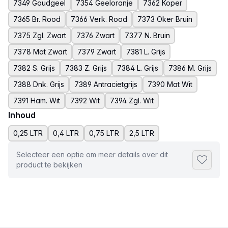
7349 Goudgeel
7354 Geeloranje
7362 Koper
7365 Br. Rood
7366 Verk. Rood
7373 Oker Bruin
7375 Zgl. Zwart
7376 Zwart
7377 N. Bruin
7378 Mat Zwart
7379 Zwart
7381 L. Grijs
7382 S. Grijs
7383 Z. Grijs
7384 L. Grijs
7386 M. Grijs
7388 Dnk. Grijs
7389 Antracietgrijs
7390 Mat Wit
7391 Ham. Wit
7392 Wit
7394 Zgl. Wit
Inhoud
0,25 LTR
0,4 LTR
0,75 LTR
2,5 LTR
Selecteer een optie om meer details over dit
Toevoeg
product te bekijken