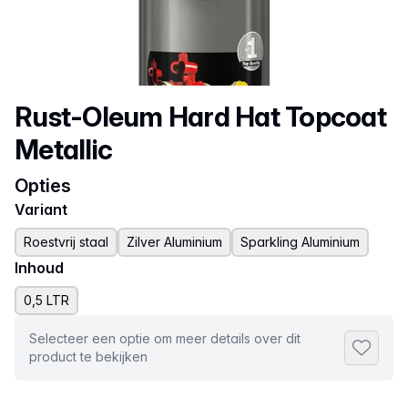
Productnaam
Rust-Oleum Hard Hat Topcoat
Metallic
Opties
Variant
Roestvrij staal
Zilver Aluminium
Sparkling Aluminium
Inhoud
0,5 LTR
Selecteer een optie om meer details over dit
Toevoeg
product te bekijken