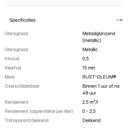
Selecteer een tabblad
glansgraad
metaalglanzend
(metallic)
Glansgraad
Metallic
inhoud
0,5
Kleefvrij
15 min
Merk
RUST-OLEUM®
Overschilderbaar
binnen 1 uur of na
48 uur
Rendement
2.5 m²/l
rendement (oppervlakte per liter)
0 - 2,5
transparant/dekkend
dekkend