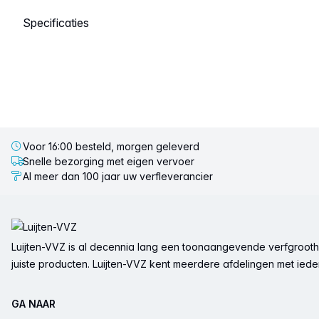
Selecteer een tabblad
Voor 16:00 besteld, morgen geleverd
Snelle bezorging met eigen vervoer
Al meer dan 100 jaar uw verfleverancier
Voettekst
Luijten-VVZ is al decennia lang een toonaangevende verfgrootha
juiste producten. Luijten-VVZ kent meerdere afdelingen met ieder 
GA NAAR