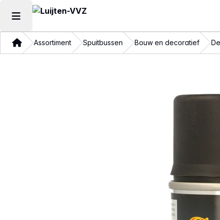
Hoofdmenu openen
Thuis
Assortiment
Spuitbussen
Bouw en decoratief
De