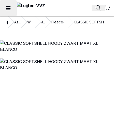
Beki
Zoek pr
Hoofdmenu openen
Thuis
Assortiment
Werkkleding
Jassen
Fleece- en Softshelljassen
CLASSIC SOFTSHELL HOODY ZWART MAAT XL BLANCO