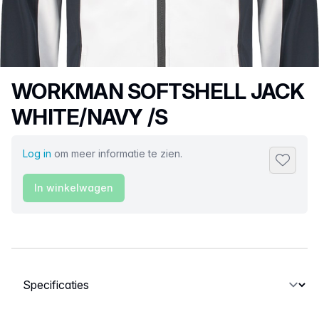
Productnaam
WORKMAN SOFTSHELL JACK
WHITE/NAVY /S
Log in
om meer informatie te zien.
Toevoeg
In winkelwagen
Selecteer een tabblad