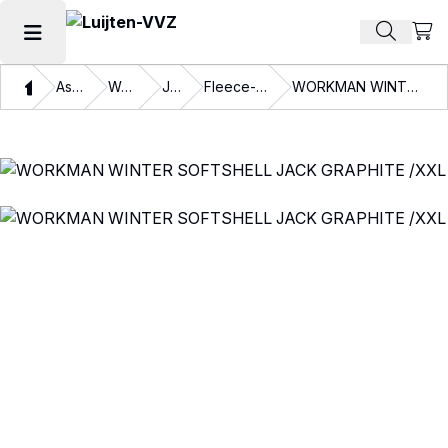
Beki
Zoek pr
Hoofdmenu openen
Thuis
Assortiment
Werkkleding
Jassen
Fleece- en Softshelljassen
WORKMAN WINTER SOFTSHELL JACK GRAPHITE /XXL