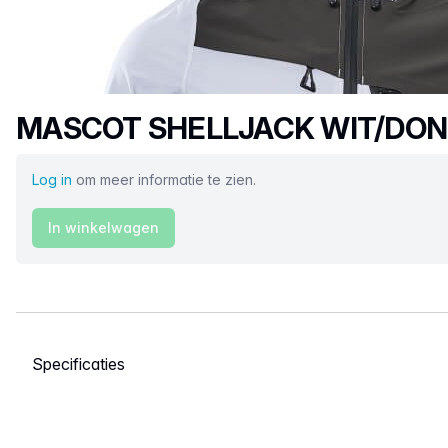
Productnaam
MASCOT SHELLJACK WIT/DON
Log in
om meer informatie te zien.
In winkelwagen
Selecteer een tabblad