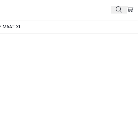
Beki
Zoek pr
E MAAT XL