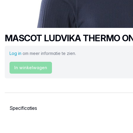
Productnaam
MASCOT LUDVIKA THERMO ON
Log in
om meer informatie te zien.
In winkelwagen
Selecteer een tabblad