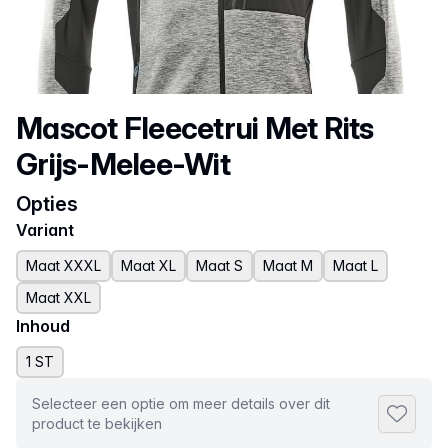
Productnaam
Mascot Fleecetrui Met Rits
Grijs-Melee-Wit
Opties
Variant
Maat XXXL
Maat XL
Maat S
Maat M
Maat L
Maat XXL
Inhoud
1 ST
Selecteer een optie om meer details over dit
Toevoeg
product te bekijken