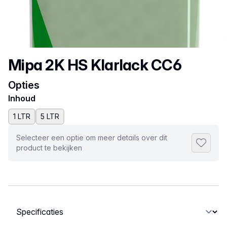
Productnaam
Mipa 2K HS Klarlack CC6
Opties
Inhoud
1 LTR
5 LTR
Selecteer een optie om meer details over dit
Toevoeg
product te bekijken
Selecteer een tabblad