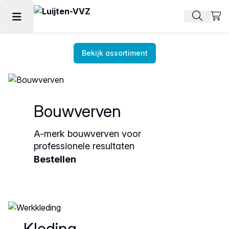
Beki
Zoek pr
Hoofdmenu openen
Bekijk assortiment
Bouwverven
A-merk bouwverven voor
professionele resultaten
Bestellen
Kleding