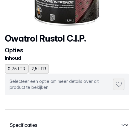
Productnaam
Owatrol Rustol C.I.P.
Opties
Inhoud
0,75 LTR
2,5 LTR
Selecteer een optie om meer details over dit
Toevoeg
product te bekijken
Selecteer een tabblad