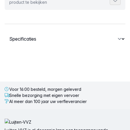
Toevoeg
product te bekijken
Selecteer een tabblad
Voor 16:00 besteld, morgen geleverd
Snelle bezorging met eigen vervoer
Al meer dan 100 jaar uw verfleverancier
Voettekst