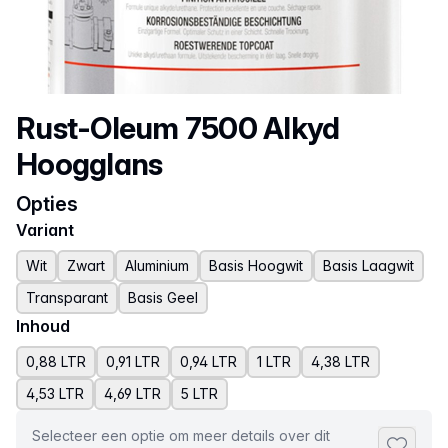
Productnaam
Rust-Oleum 7500 Alkyd
Hoogglans
Opties
Variant
Wit
Zwart
Aluminium
Basis Hoogwit
Basis Laagwit
Transparant
Basis Geel
Inhoud
0,88 LTR
0,91 LTR
0,94 LTR
1 LTR
4,38 LTR
4,53 LTR
4,69 LTR
5 LTR
Selecteer een optie om meer details over dit