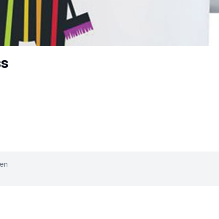
ss
ken