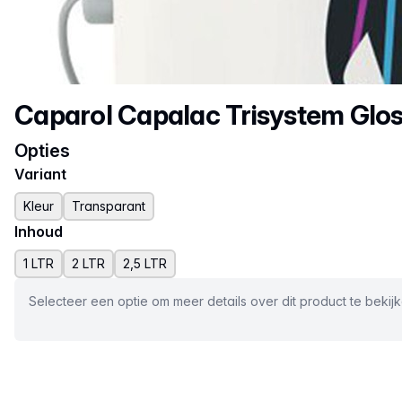
Productnaam
Caparol Capalac Trisystem Glo
Opties
Variant
Kleur
Transparant
Inhoud
1 LTR
2 LTR
2,5 LTR
Selecteer een optie om meer details over dit product te bekij