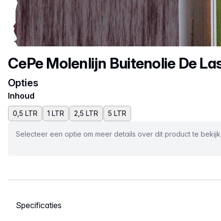
Productnaam
CePe Molenlijn Buitenolie De La
Opties
Inhoud
0,5 LTR
1 LTR
2,5 LTR
5 LTR
Selecteer een optie om meer details over dit product te bekij
Selecteer een tabblad