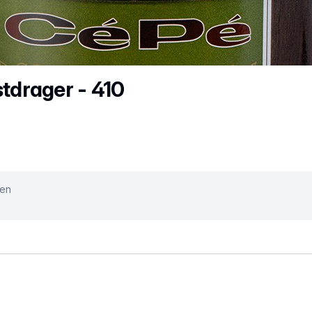
stdrager - 410
ken