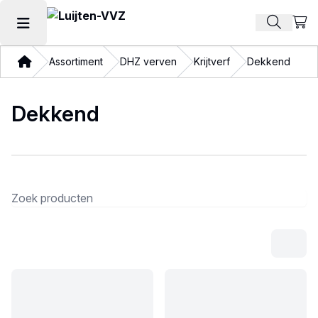
Beki
Zoek pr
Hoofdmenu openen
Thuis
Assortiment
DHZ verven
Krijtverf
Dekkend
Dekkend