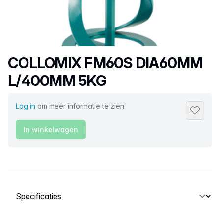
Productnaam
COLLOMIX FM60S DIA60MM
L/400MM 5KG
Log in
om meer informatie te zien.
Toevoeg
In winkelwagen
Selecteer een tabblad