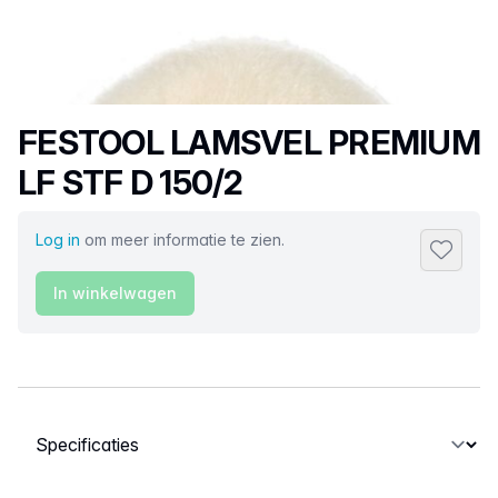
Productnaam
FESTOOL LAMSVEL PREMIUM
LF STF D 150/2
Log in
om meer informatie te zien.
Toevoeg
In winkelwagen
Selecteer een tabblad