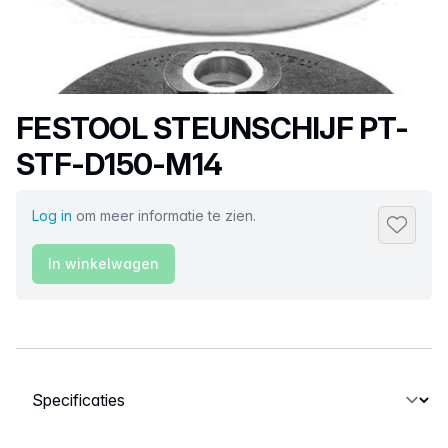
Productnaam
FESTOOL STEUNSCHIJF PT-
STF-D150-M14
Log in
om meer informatie te zien.
Toevoeg
In winkelwagen
Selecteer een tabblad