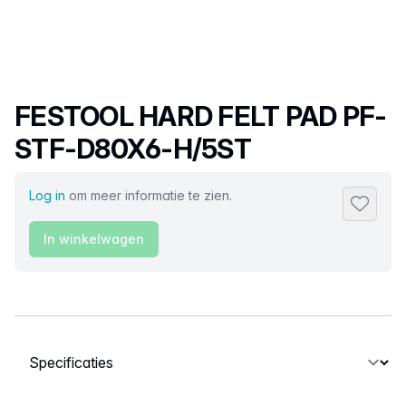
Productnaam
FESTOOL HARD FELT PAD PF-
STF-D80X6-H/5ST
Log in
om meer informatie te zien.
Toevoeg
In winkelwagen
Selecteer een tabblad