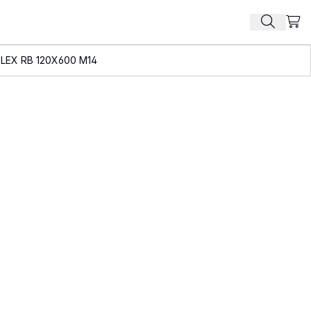
Beki
Zoek pr
FLEX RB 120X600 M14