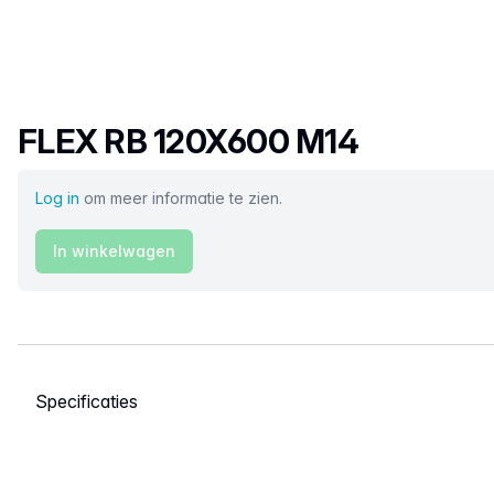
Productnaam
FLEX RB 120X600 M14
Log in
om meer informatie te zien.
In winkelwagen
Selecteer een tabblad