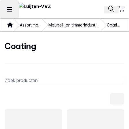
Beki
Zoek pr
Hoofdmenu openen
Thuis
Assortiment
Meubel- en timmerindustrie
Coating
Coating