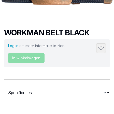
Productnaam
WORKMAN BELT BLACK
Log in
om meer informatie te zien.
Toevoeg
In winkelwagen
Selecteer een tabblad