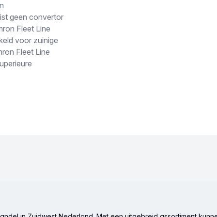
an
st geen convertor
ron Fleet Line
keld voor zuinige
ron Fleet Line
uperieure
ndel in Zuidwest Nederland. Met een uitgebreid assortiment kunne