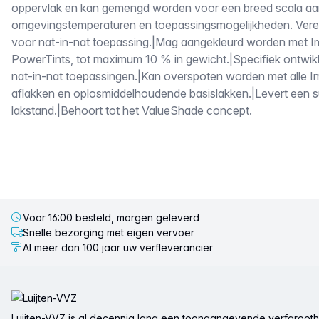
oppervlak en kan gemengd worden voor een breed scala a
omgevingstemperaturen en toepassingsmogelijkheden. Verei
voor nat-in-nat toepassing.|Mag aangekleurd worden met Im
PowerTints, tot maximum 10 % in gewicht.|Specifiek ontwik
nat-in-nat toepassingen.|Kan overspoten worden met alle Im
aflakken en oplosmiddelhoudende basislakken.|Levert een s
lakstand.|Behoort tot het ValueShade concept.
Voor 16:00 besteld, morgen geleverd
Snelle bezorging met eigen vervoer
Al meer dan 100 jaar uw verfleverancier
Voettekst
Luijten-VVZ is al decennia lang een toonaangevende verfgrootha