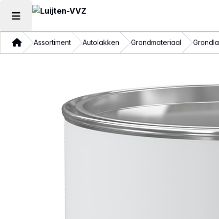
Hoofdmenu openen
Thuis
Assortiment
Autolakken
Grondmateriaal
Grondl