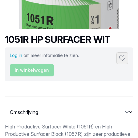
Productnaam
1051R HP SURFACER WIT
Log in
om meer informatie te zien.
Toevoeg
In winkelwagen
Selecteer een tabblad
Omschrijving
High Productive Surfacer White (1051R) en High
Productive Surfacer Black (1057R) zijn zeer productieve