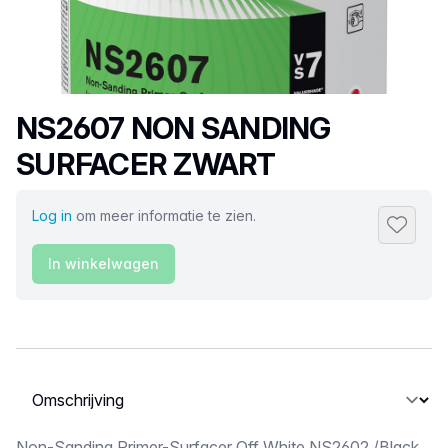
Productnaam
NS2607 NON SANDING
SURFACER ZWART
Log in
om meer informatie te zien.
Toevoeg
In winkelwagen
Selecteer een tabblad
Non-Sanding Primer-Surfacer Off White NS2602 /Black