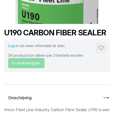
Productnaam
U190 CARBON FIBER SEALER
Log in
om meer informatie te zien.
Toevoeg
Dit product kan alleen per 3 besteld worden
In winkelwagen
Selecteer een tabblad
Omschrijving
Imron Fleet Line Industry Carbon Fibre Sealer U190 is een