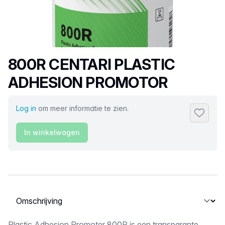
Productnaam
800R CENTARI PLASTIC
ADHESION PROMOTOR
Log in
om meer informatie te zien.
Toevoeg
In winkelwagen
Selecteer een tabblad
Plastic Adhesion Promoter 800R is een transparante