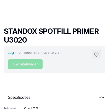
Productnaam
STANDOX SPOTFILL PRIMER
U3020
Log in
om meer informatie te zien.
Toevoeg
In winkelwagen
Selecteer een tabblad
Inhoud
0,4 LTR